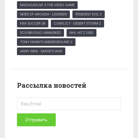
MADAGASCAR 3 THE VIDEO GAME
SKIES OF ARCADIA - LEGENDS
RESIDENT EVIL 2
FIFA SOCCER 06
CONFLICT - DESERT STORM 2
SCOOBY-DOO UNMASKED
NHL HITZ 2002
TONY HAWK'S UNDERGROUND 2
ARMY MEN - SARGE'S WAR
Рассылка новостей
Отправить