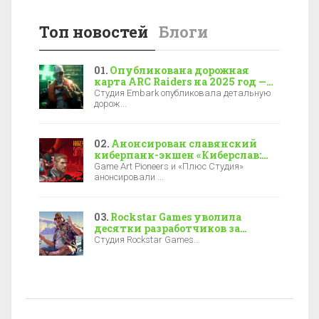
Топ новостей
Блоги
Опубликована дорожная
карта ARC Raiders на 2025 год —
новая локация, боссы и зимние
Студия Embark опубликовала детальную
события
дорож...
Анонсирован славянский
киберпанк-экшен «Киберслав:
Затмение» — релиз уже в 2027-м
Game Art Pioneers и «Плюс Студия»
анонсировали ...
Rockstar Games уволила
десятки разработчиков за
полгода до выхода GTA 6
Студия Rockstar Games...