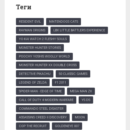
Теги
RESIDENT EVIL
NINTENDOGS CATS
RAYMAN ORIGINS
LBX LITTLE BATTLERS EXPERIENCE
YO-KAI WATCH 2 FLESHY SOULS
MONSTER HUNTER STORIES
POOCHY YOSHIS WOOLLY WORLD
MONSTER HUNTER XX DOUBLE CROSS
DETECTIVE PIKACHU
50 CLASSIC GAMES
LEGEND OF ZELDA
F1 2011
SPIDER-MAN - EDGE OF TIME
MEGA MAN ZX
CALL OF DUTY 4 MODERN WARFARE
YS DS
COMMANDO STEEL DISASTER
ASSASSINS CREED II DISCOVERY
MOON
COP THE RECRUIT
GOLDENEYE 007