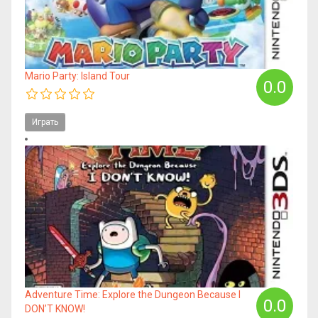
Mario Party: Island Tour
0.0
Играть
Adventure Time: Explore the Dungeon Because I
0.0
DON’T KNOW!