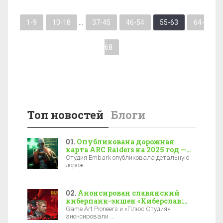
1-9
10-18
...
37-45
46-54
55-63
64-
68
Топ новостей
Блоги
Опубликована дорожная
карта ARC Raiders на 2025 год —
новая локация, боссы и зимние
Студия Embark опубликовала детальную
события
дорож...
Анонсирован славянский
киберпанк-экшен «Киберслав:
Затмение» — релиз уже в 2027-м
Game Art Pioneers и «Плюс Студия»
анонсировали ...