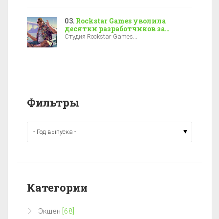
Rockstar Games уволила
десятки разработчиков за
полгода до выхода GTA 6
Студия Rockstar Games...
Фильтры
Категории
Экшен
[68]