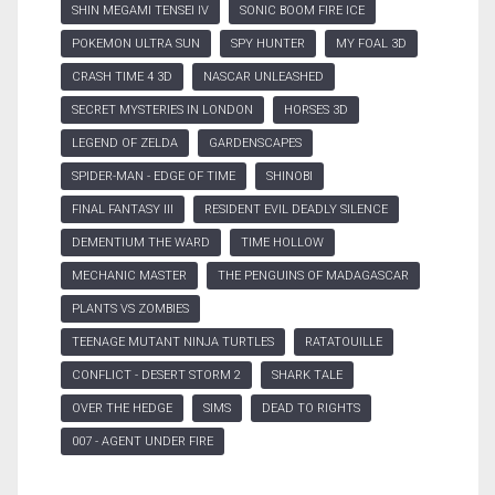
SHIN MEGAMI TENSEI IV
SONIC BOOM FIRE ICE
POKEMON ULTRA SUN
SPY HUNTER
MY FOAL 3D
CRASH TIME 4 3D
NASCAR UNLEASHED
SECRET MYSTERIES IN LONDON
HORSES 3D
LEGEND OF ZELDA
GARDENSCAPES
SPIDER-MAN - EDGE OF TIME
SHINOBI
FINAL FANTASY III
RESIDENT EVIL DEADLY SILENCE
DEMENTIUM THE WARD
TIME HOLLOW
MECHANIC MASTER
THE PENGUINS OF MADAGASCAR
PLANTS VS ZOMBIES
TEENAGE MUTANT NINJA TURTLES
RATATOUILLE
CONFLICT - DESERT STORM 2
SHARK TALE
OVER THE HEDGE
SIMS
DEAD TO RIGHTS
007 - AGENT UNDER FIRE