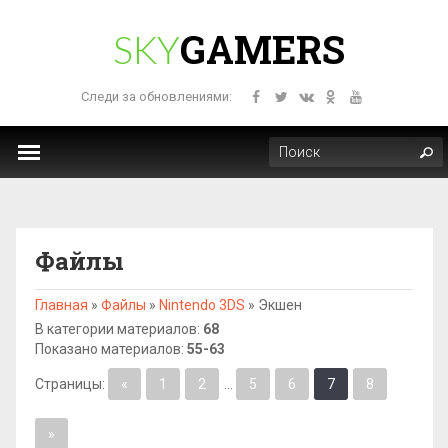
GAMERS
SKY
Следи за обновлениями:
Файлы
Главная
»
Файлы
»
Nintendo 3DS
»
Экшен
В категории материалов
:
68
Показано материалов
:
55-63
Страницы
:
«
1
2
...
5
6
7
8
»