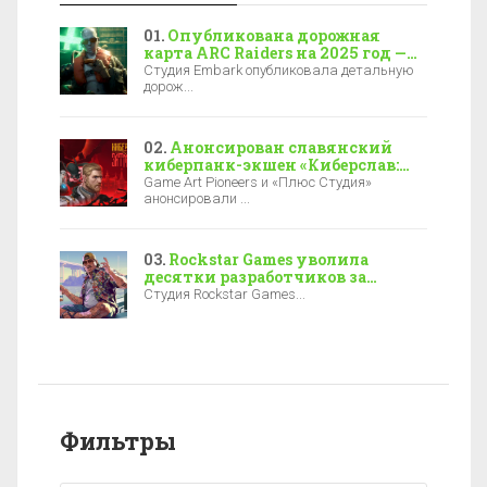
Опубликована дорожная
карта ARC Raiders на 2025 год —
новая локация, боссы и зимние
Студия Embark опубликовала детальную
события
дорож...
Анонсирован славянский
киберпанк-экшен «Киберслав:
Затмение» — релиз уже в 2027-м
Game Art Pioneers и «Плюс Студия»
анонсировали ...
Rockstar Games уволила
десятки разработчиков за
полгода до выхода GTA 6
Студия Rockstar Games...
Фильтры