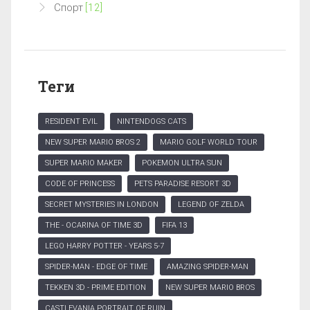
Спорт
[12]
Теги
RESIDENT EVIL
NINTENDOGS CATS
NEW SUPER MARIO BROS 2
MARIO GOLF WORLD TOUR
SUPER MARIO MAKER
POKEMON ULTRA SUN
CODE OF PRINCESS
PETS PARADISE RESORT 3D
SECRET MYSTERIES IN LONDON
LEGEND OF ZELDA
THE - OCARINA OF TIME 3D
FIFA 13
LEGO HARRY POTTER - YEARS 5-7
SPIDER-MAN - EDGE OF TIME
AMAZING SPIDER-MAN
TEKKEN 3D - PRIME EDITION
NEW SUPER MARIO BROS
CASTLEVANIA PORTRAIT OF RUIN