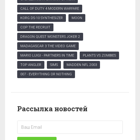
CALL OF DUTY 4 MODERN WARFARE
KORG DS-10 SYNTHESIZER
MOON
COP THE RECRUIT
DRAGON QUEST MONSTERS JOKER 2
MADAGASCAR 3 THE VIDEO GAME
MARIO LUIGI - PARTNERS IN TIME
PLANTS VS ZOMBIES
TOP ANGLER
SIMS
MADDEN NFL 2003
007 - EVERYTHING OR NOTHING
Рассылка новостей