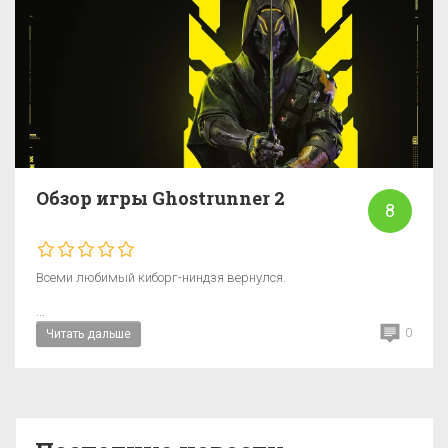
Обзор игры Ghostrunner 2
8
Всеми любимый киборг-ниндзя вернулся.
...
0
Читать дальше