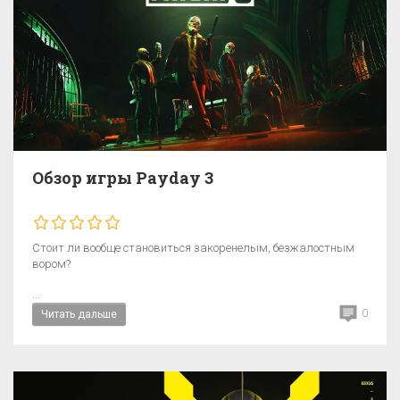
Обзор игры Payday 3
Стоит ли вообще становиться закоренелым, безжалостным
вором?
...
0
Читать дальше