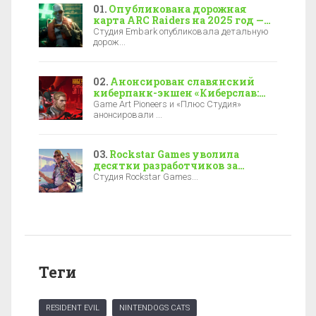
Опубликована дорожная
карта ARC Raiders на 2025 год —
новая локация, боссы и зимние
Студия Embark опубликовала детальную
события
дорож...
Анонсирован славянский
киберпанк-экшен «Киберслав:
Затмение» — релиз уже в 2027-м
Game Art Pioneers и «Плюс Студия»
анонсировали ...
Rockstar Games уволила
десятки разработчиков за
полгода до выхода GTA 6
Студия Rockstar Games...
Теги
RESIDENT EVIL
NINTENDOGS CATS