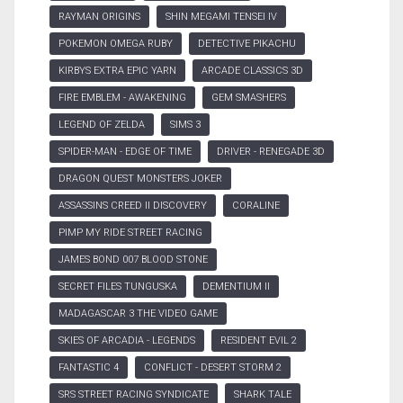
RAYMAN ORIGINS
SHIN MEGAMI TENSEI IV
POKEMON OMEGA RUBY
DETECTIVE PIKACHU
KIRBYS EXTRA EPIC YARN
ARCADE CLASSICS 3D
FIRE EMBLEM - AWAKENING
GEM SMASHERS
LEGEND OF ZELDA
SIMS 3
SPIDER-MAN - EDGE OF TIME
DRIVER - RENEGADE 3D
DRAGON QUEST MONSTERS JOKER
ASSASSINS CREED II DISCOVERY
CORALINE
PIMP MY RIDE STREET RACING
JAMES BOND 007 BLOOD STONE
SECRET FILES TUNGUSKA
DEMENTIUM II
MADAGASCAR 3 THE VIDEO GAME
SKIES OF ARCADIA - LEGENDS
RESIDENT EVIL 2
FANTASTIC 4
CONFLICT - DESERT STORM 2
SRS STREET RACING SYNDICATE
SHARK TALE