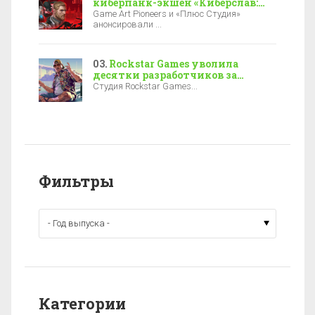
киберпанк-экшен «Киберслав:
Затмение» — релиз уже в 2027-м
Game Art Pioneers и «Плюс Студия»
анонсировали ...
Rockstar Games уволила
десятки разработчиков за
полгода до выхода GTA 6
Студия Rockstar Games...
Фильтры
Категории