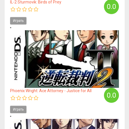
IL-2 Sturmovik: Birds of Prey
0.0
Играть
Phoenix Wright: Ace Attorney - Justice for All
0.0
Играть