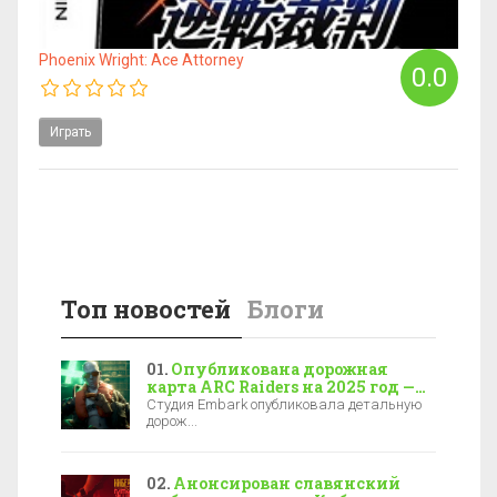
Phoenix Wright: Ace Attorney
0.0
Играть
Топ новостей
Блоги
Опубликована дорожная
карта ARC Raiders на 2025 год —
новая локация, боссы и зимние
Студия Embark опубликовала детальную
события
дорож...
Анонсирован славянский