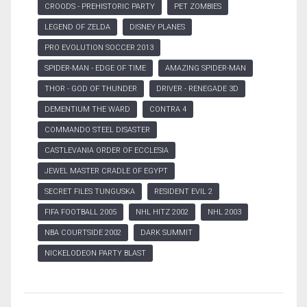
CROODS - PREHISTORIC PARTY
PET ZOMBIES
LEGEND OF ZELDA
DISNEY PLANES
PRO EVOLUTION SOCCER 2013
SPIDER-MAN - EDGE OF TIME
AMAZING SPIDER-MAN
THOR - GOD OF THUNDER
DRIVER - RENEGADE 3D
DEMENTIUM THE WARD
CONTRA 4
COMMANDO STEEL DISASTER
CASTLEVANIA ORDER OF ECCLESIA
JEWEL MASTER CRADLE OF EGYPT
SECRET FILES TUNGUSKA
RESIDENT EVIL 2
FIFA FOOTBALL 2005
NHL HITZ 2002
NHL 2003
NBA COURTSIDE 2002
DARK SUMMIT
NICKELODEON PARTY BLAST