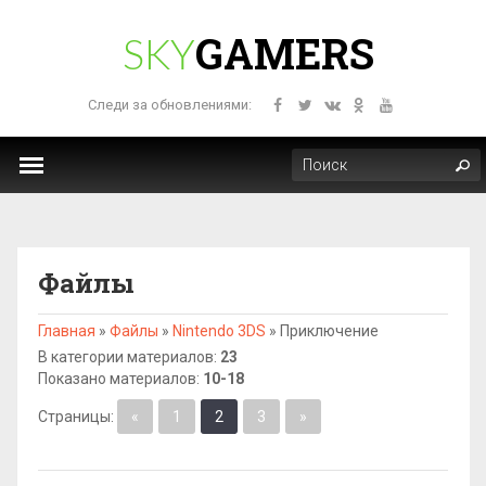
GAMERS
SKY
Следи за обновлениями:
Файлы
Главная
»
Файлы
»
Nintendo 3DS
»
Приключение
В категории материалов
:
23
Показано материалов
:
10-18
Страницы
:
«
1
2
3
»