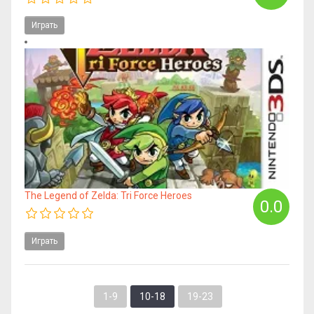
Играть
The Legend of Zelda: Tri Force Heroes
0.0
Играть
1-9
10-18
19-23