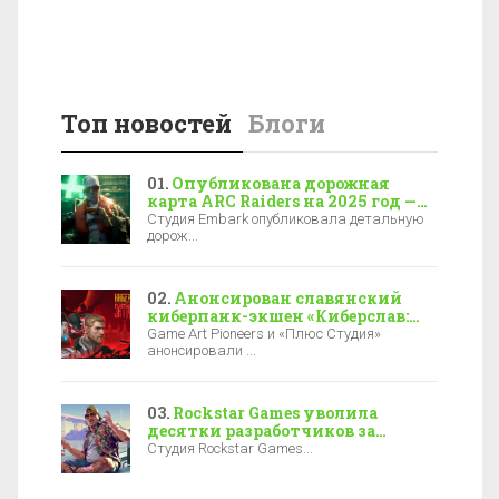
Топ новостей
Блоги
Опубликована дорожная
карта ARC Raiders на 2025 год —
новая локация, боссы и зимние
Студия Embark опубликовала детальную
события
дорож...
Анонсирован славянский
киберпанк-экшен «Киберслав:
Затмение» — релиз уже в 2027-м
Game Art Pioneers и «Плюс Студия»
анонсировали ...
Rockstar Games уволила
десятки разработчиков за
полгода до выхода GTA 6
Студия Rockstar Games...