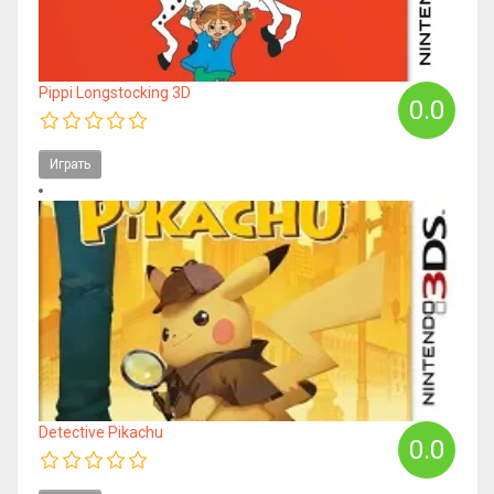
Pippi Longstocking 3D
0.0
Играть
Detective Pikachu
0.0