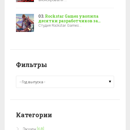
Rockstar Games уволила
десятки разработчиков за
полгода до выхода GTA 6
Студия Rockstar Games...
Фильтры
Категории
Экшен
[68]