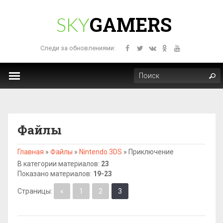
GAMERS
SKY
Следи за обновлениями:
Файлы
Главная
»
Файлы
»
Nintendo 3DS
»
Приключение
В категории материалов
:
23
Показано материалов
:
19-23
Страницы
:
«
1
2
3