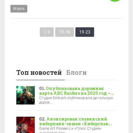
Играть
1-9
10-18
19-23
Топ новостей
Блоги
Опубликована дорожная
карта ARC Raiders на 2025 год —
новая локация, боссы и зимние
Студия Embark опубликовала детальную
события
дорож...
Анонсирован славянский
киберпанк-экшен «Киберслав:
Затмение» — релиз уже в 2027-м
Game Art Pioneers и «Плюс Студия»
анонсировали ...