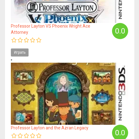
Professor Layton VS Phoenix Wright Ace
0.0
Attorney
Играть
Professor Layton and the Azran Legacy
0.0