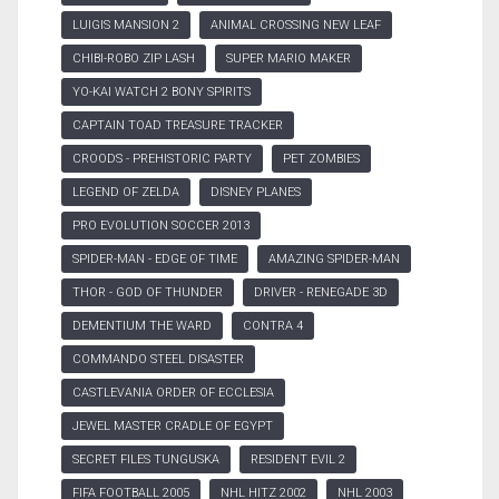
LUIGIS MANSION 2
ANIMAL CROSSING NEW LEAF
CHIBI-ROBO ZIP LASH
SUPER MARIO MAKER
YO-KAI WATCH 2 BONY SPIRITS
CAPTAIN TOAD TREASURE TRACKER
CROODS - PREHISTORIC PARTY
PET ZOMBIES
LEGEND OF ZELDA
DISNEY PLANES
PRO EVOLUTION SOCCER 2013
SPIDER-MAN - EDGE OF TIME
AMAZING SPIDER-MAN
THOR - GOD OF THUNDER
DRIVER - RENEGADE 3D
DEMENTIUM THE WARD
CONTRA 4
COMMANDO STEEL DISASTER
CASTLEVANIA ORDER OF ECCLESIA
JEWEL MASTER CRADLE OF EGYPT
SECRET FILES TUNGUSKA
RESIDENT EVIL 2
FIFA FOOTBALL 2005
NHL HITZ 2002
NHL 2003