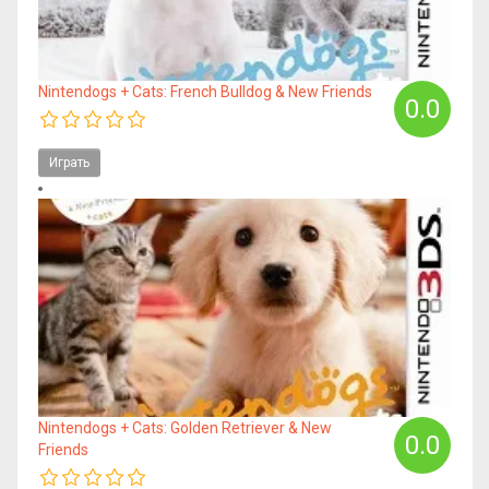
Nintendogs + Cats: French Bulldog & New Friends
0.0
Играть
Nintendogs + Cats: Golden Retriever & New
0.0
Friends