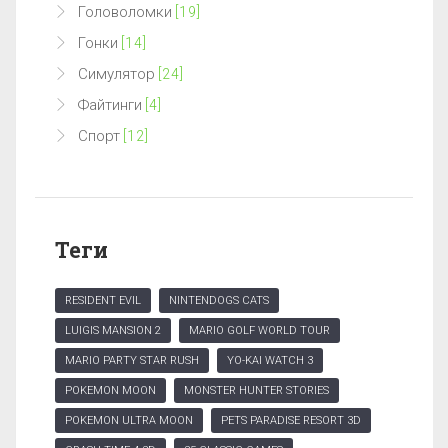
Головоломки
[19]
Гонки
[14]
Симулятор
[24]
Файтинги
[4]
Спорт
[12]
Теги
RESIDENT EVIL
NINTENDOGS CATS
LUIGIS MANSION 2
MARIO GOLF WORLD TOUR
MARIO PARTY STAR RUSH
YO-KAI WATCH 3
POKEMON MOON
MONSTER HUNTER STORIES
POKEMON ULTRA MOON
PETS PARADISE RESORT 3D