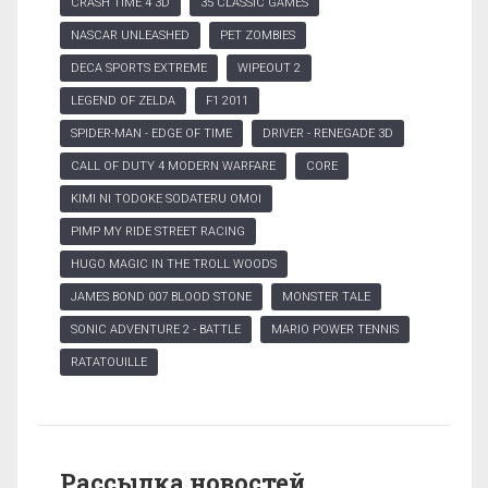
CRASH TIME 4 3D
35 CLASSIC GAMES
NASCAR UNLEASHED
PET ZOMBIES
DECA SPORTS EXTREME
WIPEOUT 2
LEGEND OF ZELDA
F1 2011
SPIDER-MAN - EDGE OF TIME
DRIVER - RENEGADE 3D
CALL OF DUTY 4 MODERN WARFARE
CORE
KIMI NI TODOKE SODATERU OMOI
PIMP MY RIDE STREET RACING
HUGO MAGIC IN THE TROLL WOODS
JAMES BOND 007 BLOOD STONE
MONSTER TALE
SONIC ADVENTURE 2 - BATTLE
MARIO POWER TENNIS
RATATOUILLE
Рассылка новостей