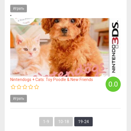
Играть
Nintendogs + Cats: Toy Poodle & New Friends
0.0
Играть
1-9
10-18
19-24