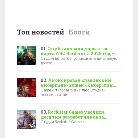
Топ новостей
Блоги
Опубликована дорожная
карта ARC Raiders на 2025 год —
новая локация, боссы и зимние
Студия Embark опубликовала детальную
события
дорож...
Анонсирован славянский
киберпанк-экшен «Киберслав:
Затмение» — релиз уже в 2027-м
Game Art Pioneers и «Плюс Студия»
анонсировали ...
Rockstar Games уволила
десятки разработчиков за
полгода до выхода GTA 6
Студия Rockstar Games...