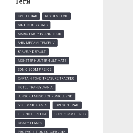
Теги
КИБЕРСЛАВ
RESIDENT EVIL
NINTENDOGS CATS
MARIO PARTY ISLAND TOUR
SHIN MEGAMI TENSEI IV
BRAVELY DEFAULT
MONSTER HUNTER 4 ULTIMATE
SONIC BOOM FIRE ICE
CAPTAIN TOAD TREASURE TRACKER
HOTEL TRANSYLVANIA
SENGOKU MUSOU CHRONICLE 2ND
50 CLASSIC GAMES
OREGON TRAIL
LEGEND OF ZELDA
SUPER SMASH BROS
DISNEY PLANES
PRO EVOLUTION SOCCER 2012