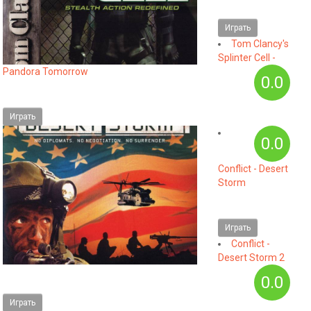
Играть
Tom Clancy's
Splinter Cell -
Pandora Tomorrow
0.0
Играть
0.0
Conflict - Desert
Storm
Играть
Conflict -
Desert Storm 2
0.0
Играть