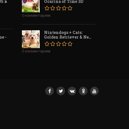
S в
Ocarina of Time 3D
0 комментариев
Nintendogs + Cats:
e -
Golden Retriever & New
Friends
0 комментариев