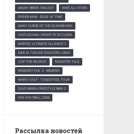
ANGRY BIRDS TRILOGY
WWE ALL STARS
SPIDER-MAN - EDGE OF TIME
ANKH CURSE OF THE SCARAB KING
CASTLEVANIA ORDER OF ECCLESIA
MARVEL ULTIMATE ALLIANCE 2
KIMI NI TODOKE SODATERU OMOI
COP THE RECRUIT
MONSTER TALE
RESIDENT EVIL 3 - NEMESIS
MARIO GOLF - TOADSTOOL TOUR
DAVE MIRRA FREESTYLE BMX 2
FIFA FOOTBALL 2004
Рассылка новостей