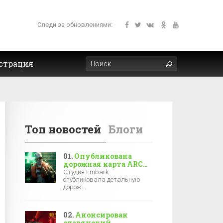
Следи за обновлениями:
страция
Топ новостей
Блоги
Опубликована
дорожная карта ARC
Raiders на 2025 год —
Студия Embark
новая локация, боссы
опубликовала детальную
и зимние события
дорож...
Анонсирован
славянский