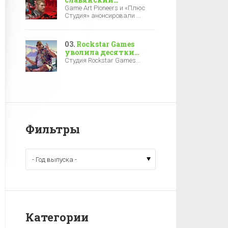
киберпанк-экшен
Game Art Pioneers и «Плюс
«Киберслав: Затмение»
Студия» анонсировали ...
— релиз уже в 2027-м
Rockstar Games
уволила десятки
разработчиков за
Студия Rockstar Games...
полгода до выхода
GTA 6
Фильтры
Категории