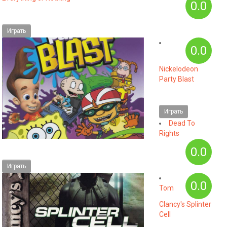
0.0
Играть
0.0
Nickelodeon
Party Blast
Играть
Dead To
Rights
0.0
Играть
0.0
Tom
Clancy's Splinter
Cell