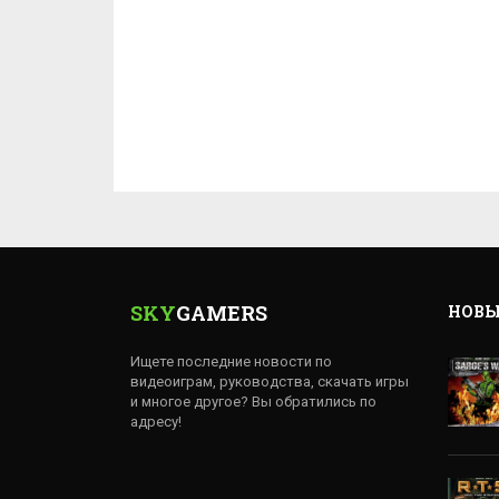
SKY
GAMERS
НОВЫ
Ищете последние новости по
видеоиграм, руководства, скачать игры
и многое другое? Вы обратились по
адресу!