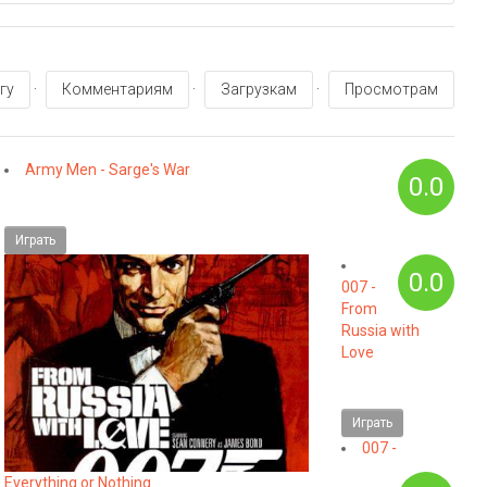
гу
·
Комментариям
·
Загрузкам
·
Просмотрам
Army Men - Sarge's War
0.0
Играть
0.0
007 -
From
Russia with
Love
Играть
007 -
Everything or Nothing