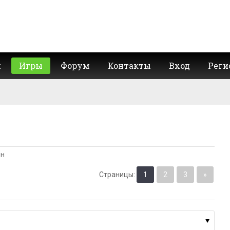
и
Игры
Форум
Контакты
Вход
Реги
ен
Страницы
:
1
2
3
»