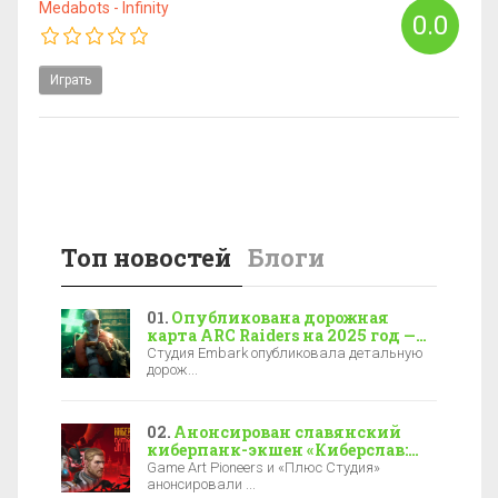
Medabots - Infinity
0.0
Играть
Топ новостей
Блоги
Опубликована дорожная
карта ARC Raiders на 2025 год —
новая локация, боссы и зимние
Студия Embark опубликовала детальную
события
дорож...
Анонсирован славянский
киберпанк-экшен «Киберслав:
Затмение» — релиз уже в 2027-м
Game Art Pioneers и «Плюс Студия»
анонсировали ...