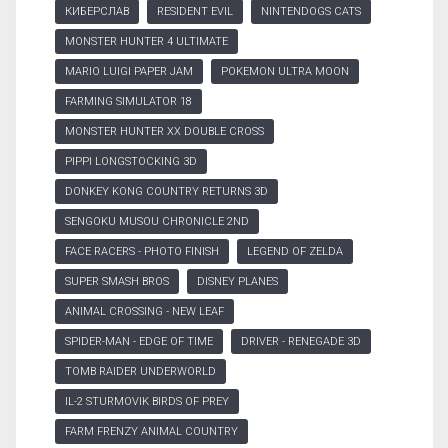
КИБЕРСЛАВ
RESIDENT EVIL
NINTENDOGS CATS
MONSTER HUNTER 4 ULTIMATE
MARIO LUIGI PAPER JAM
POKEMON ULTRA MOON
FARMING SIMULATOR 18
MONSTER HUNTER XX DOUBLE CROSS
PIPPI LONGSTOCKING 3D
DONKEY KONG COUNTRY RETURNS 3D
SENGOKU MUSOU CHRONICLE 2ND
FACE RACERS - PHOTO FINISH
LEGEND OF ZELDA
SUPER SMASH BROS
DISNEY PLANES
ANIMAL CROSSING - NEW LEAF
SPIDER-MAN - EDGE OF TIME
DRIVER - RENEGADE 3D
TOMB RAIDER UNDERWORLD
IL-2 STURMOVIK BIRDS OF PREY
FARM FRENZY ANIMAL COUNTRY