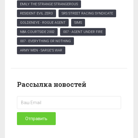
EMILY THE STRANGE STRANGEROUS
RESIDENT EVIL ZERO
SRS STREET RACING SYNDICATE
GOLDENEYE - ROGUE AGENT
SIMS
NBA COURTSIDE 2002
007 - AGENT UNDER FIRE
007 - EVERYTHING OR NOTHING
ARMY MEN - SARGE'S WAR
Рассылка новостей
Отправить