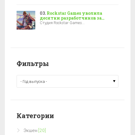
Rockstar Games уволила
десятки разработчиков за
полгода до выхода GTA 6
Студия Rockstar Games...
Фильтры
Категории
Экшен
[20]