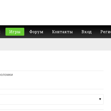
и
Игры
Форум
Контакты
Вход
Реги
воломки