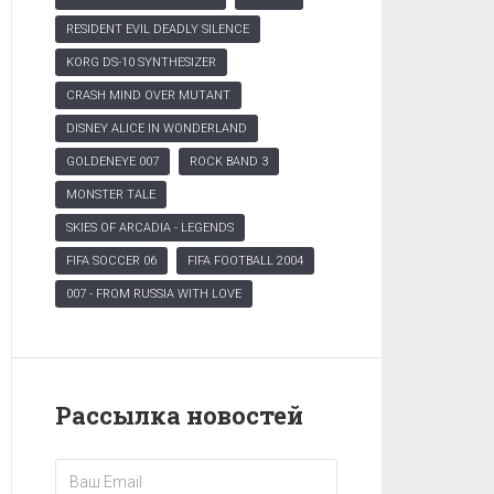
RESIDENT EVIL DEADLY SILENCE
KORG DS-10 SYNTHESIZER
CRASH MIND OVER MUTANT
DISNEY ALICE IN WONDERLAND
GOLDENEYE 007
ROCK BAND 3
MONSTER TALE
SKIES OF ARCADIA - LEGENDS
FIFA SOCCER 06
FIFA FOOTBALL 2004
007 - FROM RUSSIA WITH LOVE
Рассылка новостей