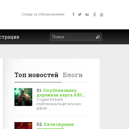
Следи за обновлениями:
страция
Топ новостей
Блоги
Опубликована
дорожная карта ARC
Raiders на 2025 год —
Студия Embark
новая локация, боссы
опубликовала детальную
и зимние события
дорож...
Анонсирован
славянский