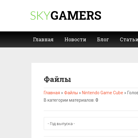
GAMERS
SKY
Главная
Новости
Блог
Стать
Файлы
Главная
»
Файлы
»
Nintendo Game Cube
»
Голо
В категории материалов
:
0