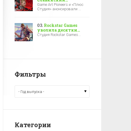
киберпанк-экшен
Game Art Pioneers и «Плюс
«Киберслав: Затмение»
Студия» анонсировали ...
— релиз уже в 2027-м
Rockstar Games
уволила десятки
разработчиков за
Студия Rockstar Games...
полгода до выхода
GTA 6
Фильтры
Категории