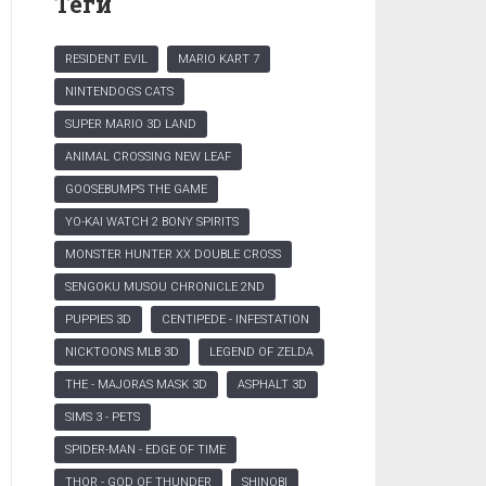
Теги
RESIDENT EVIL
MARIO KART 7
NINTENDOGS CATS
SUPER MARIO 3D LAND
ANIMAL CROSSING NEW LEAF
GOOSEBUMPS THE GAME
YO-KAI WATCH 2 BONY SPIRITS
MONSTER HUNTER XX DOUBLE CROSS
SENGOKU MUSOU CHRONICLE 2ND
PUPPIES 3D
CENTIPEDE - INFESTATION
NICKTOONS MLB 3D
LEGEND OF ZELDA
THE - MAJORAS MASK 3D
ASPHALT 3D
SIMS 3 - PETS
SPIDER-MAN - EDGE OF TIME
THOR - GOD OF THUNDER
SHINOBI