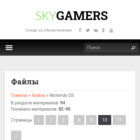
GAMERS
SKY
Следи за обновлениями:
Файлы
Главная
»
Файлы
»
Nintendo DS
В разделе материалов
:
94
Показано материалов
:
82-90
Страницы
:
«
1
2
...
8
9
10
11
»