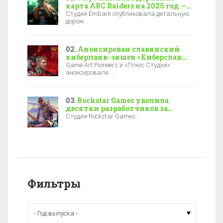
карта ARC Raiders на 2025 год —
новая локация, боссы и зимние
Студия Embark опубликовала детальную
события
дорож...
Анонсирован славянский
киберпанк-экшен «Киберслав:
Затмение» — релиз уже в 2027-м
Game Art Pioneers и «Плюс Студия»
анонсировали ...
Rockstar Games уволила
десятки разработчиков за
полгода до выхода GTA 6
Студия Rockstar Games...
Фильтры