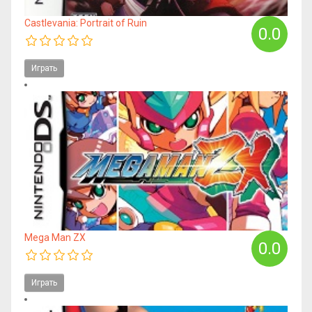
Castlevania: Portrait of Ruin
0.0
Играть
Mega Man ZX
0.0
Играть