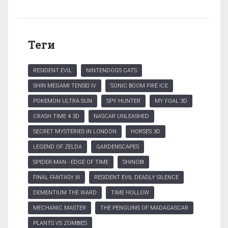
Теги
RESIDENT EVIL
NINTENDOGS CATS
SHIN MEGAMI TENSEI IV
SONIC BOOM FIRE ICE
POKEMON ULTRA SUN
SPY HUNTER
MY FOAL 3D
CRASH TIME 4 3D
NASCAR UNLEASHED
SECRET MYSTERIES IN LONDON
HORSES 3D
LEGEND OF ZELDA
GARDENSCAPES
SPIDER-MAN - EDGE OF TIME
SHINOBI
FINAL FANTASY III
RESIDENT EVIL DEADLY SILENCE
DEMENTIUM THE WARD
TIME HOLLOW
MECHANIC MASTER
THE PENGUINS OF MADAGASCAR
PLANTS VS ZOMBIES