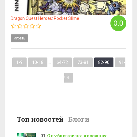
Dragon Quest Heroes: Rocket Slime
0.0
Играть
1-9
10-18
...
64-72
73-81
82-90
91-
94
Топ новостей
Блоги
Опубликована дорожная